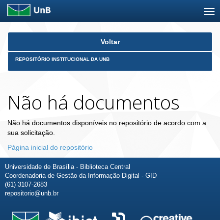
Skip
Voltar
navigation
REPOSITÓRIO INSTITUCIONAL DA UNB
Não há documentos
Não há documentos disponíveis no repositório de acordo com a
sua solicitação.
Página inicial do repositório
Universidade de Brasília - Biblioteca Central
Coordenadoria de Gestão da Informação Digital - GID
(61) 3107-2683
repositorio@unb.br