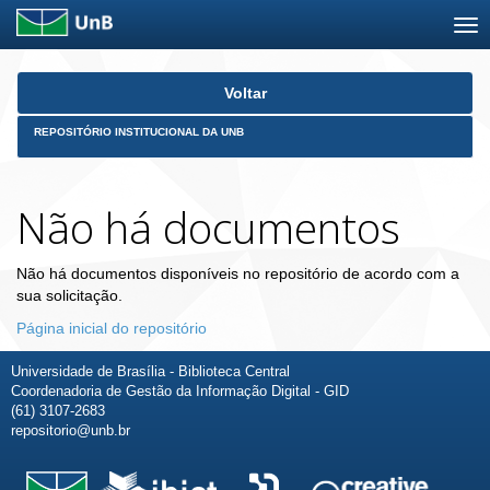
Skip
Voltar
navigation
REPOSITÓRIO INSTITUCIONAL DA UNB
Não há documentos
Não há documentos disponíveis no repositório de acordo com a
sua solicitação.
Página inicial do repositório
Universidade de Brasília - Biblioteca Central
Coordenadoria de Gestão da Informação Digital - GID
(61) 3107-2683
repositorio@unb.br