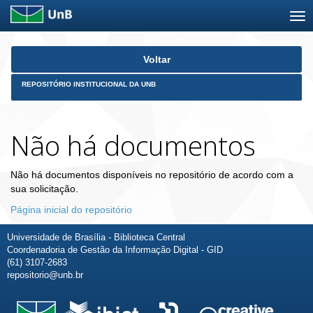
Skip
Voltar
navigation
REPOSITÓRIO INSTITUCIONAL DA UNB
Não há documentos
Não há documentos disponíveis no repositório de acordo com a
sua solicitação.
Página inicial do repositório
Universidade de Brasília - Biblioteca Central
Coordenadoria de Gestão da Informação Digital - GID
(61) 3107-2683
repositorio@unb.br