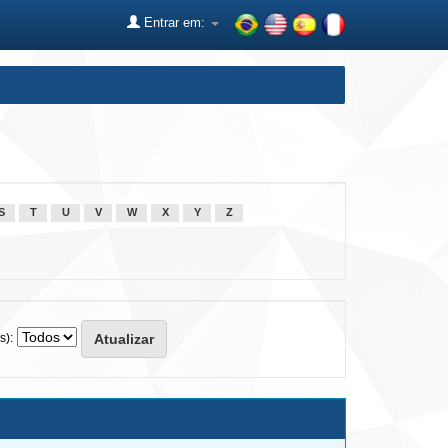
Entrar em:
S
T
U
V
W
X
Y
Z
s):