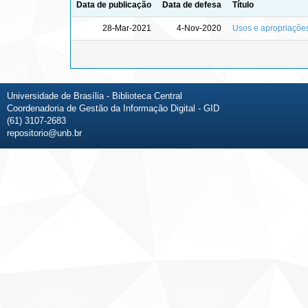
Data de publicação
Data de defesa
Título
28-Mar-2021
4-Nov-2020
Usos e apropriações
Universidade de Brasília - Biblioteca Central
Coordenadoria de Gestão da Informação Digital - GID
(61) 3107-2683
repositorio@unb.br