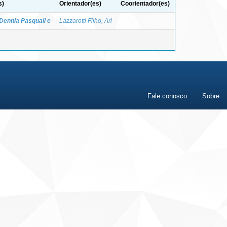
s)
Orientador(es)
Coorientador(es)
 Dennia Pasquali e
Lazzarotti Filho, Ari
-
Fale conosco
Sobre