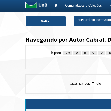
Comunidades e Coleções
Skip
REPOSITÓRIO INSTITUCIO
Voltar
navigation
Navegando por Autor Cabral, D
Ir para:
0-9
A
B
C
D
E
Classificar por: