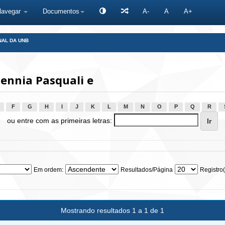
Navegar
Documentos
A-
A
A+
NAL DA UNB
ennia Pasquali e
F
G
H
I
J
K
L
M
N
O
P
Q
R
ou entre com as primeiras letras:
Em ordem:
Resultados/Página
Registro(
Mostrando resultados 1 a 1 de 1