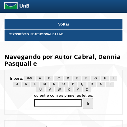
Skip
Voltar
navigation
REPOSITÓRIO INSTITUCIONAL DA UNB
Navegando por Autor Cabral, Dennia
Pasquali e
Ir para:
0-9
A
B
C
D
E
F
G
H
I
J
K
L
M
N
O
P
Q
R
S
T
U
V
W
X
Y
Z
ou entre com as primeiras letras: