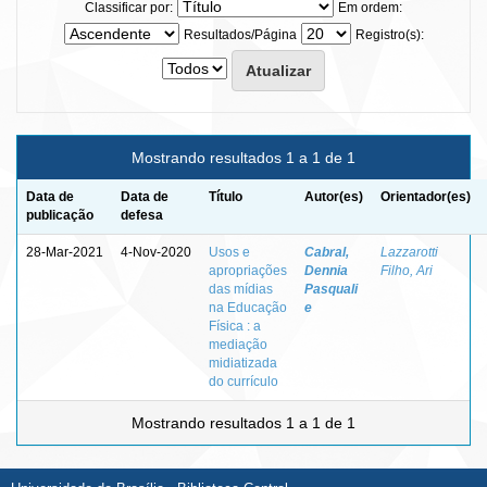
Classificar por:
Em ordem:
Resultados/Página
Registro(s):
Mostrando resultados 1 a 1 de 1
Data de
Data de
Título
Autor(es)
Orientador(es)
publicação
defesa
28-Mar-2021
4-Nov-2020
Usos e
Cabral,
Lazzarotti
apropriações
Dennia
Filho, Ari
das mídias
Pasquali
na Educação
e
Física : a
mediação
midiatizada
do currículo
Mostrando resultados 1 a 1 de 1