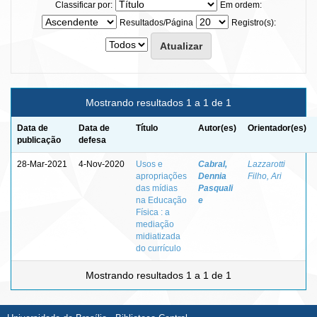
Classificar por:
Em ordem:
Resultados/Página
Registro(s):
Mostrando resultados 1 a 1 de 1
Data de
Data de
Título
Autor(es)
Orientador(es)
publicação
defesa
28-Mar-2021
4-Nov-2020
Usos e
Cabral,
Lazzarotti
apropriações
Dennia
Filho, Ari
das mídias
Pasquali
na Educação
e
Física : a
mediação
midiatizada
do currículo
Mostrando resultados 1 a 1 de 1