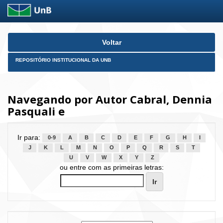
Skip
Voltar
navigation
REPOSITÓRIO INSTITUCIONAL DA UNB
Navegando por Autor Cabral, Dennia
Pasquali e
Ir para:
0-9
A
B
C
D
E
F
G
H
I
J
K
L
M
N
O
P
Q
R
S
T
U
V
W
X
Y
Z
ou entre com as primeiras letras: