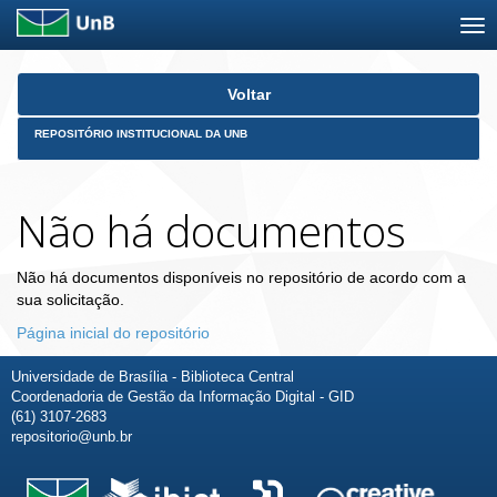
Skip
Voltar
navigation
REPOSITÓRIO INSTITUCIONAL DA UNB
Não há documentos
Não há documentos disponíveis no repositório de acordo com a
sua solicitação.
Página inicial do repositório
Universidade de Brasília - Biblioteca Central
Coordenadoria de Gestão da Informação Digital - GID
(61) 3107-2683
repositorio@unb.br