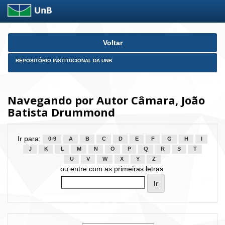
Skip
Voltar
navigation
REPOSITÓRIO INSTITUCIONAL DA UNB
Navegando por Autor Câmara, João
Batista Drummond
Ir para:
0-9
A
B
C
D
E
F
G
H
I
J
K
L
M
N
O
P
Q
R
S
T
U
V
W
X
Y
Z
ou entre com as primeiras letras: