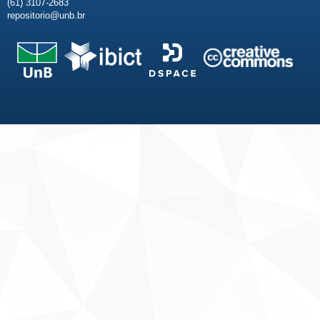
(61) 3107-2683
repositorio@unb.br
Fale conosco
Sobre