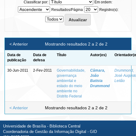
Classificar por:
Em ordem:
Resultados/Página
Registro(s):
< Anterior
Mostrando resultados 2 a 2 de 2
Data de
Data de
Título
Autor(es)
Orientador(
publicação
defesa
30-Jun-2011
2-Fev-2011
Governabilidade,
Câmara,
Drummond,
governança
João
José August
ambiental e
Batista
Leitão
estado do meio
Drummond
ambiente no
Distrito Federal
< Anterior
Mostrando resultados 2 a 2 de 2
Universidade de Brasília - Biblioteca Central
Coordenadoria de Gestão da Informação Digital - GID