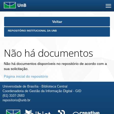
Skip
Voltar
navigation
REPOSITÓRIO INSTITUCIONAL DA UNB
Não há documentos
Não há documentos disponíveis no repositório de acordo com a
sua solicitação.
Página inicial do repositório
Universidade de Brasília - Biblioteca Central
Coordenadoria de Gestão da Informação Digital - GID
(61) 3107-2683
repositorio@unb.br