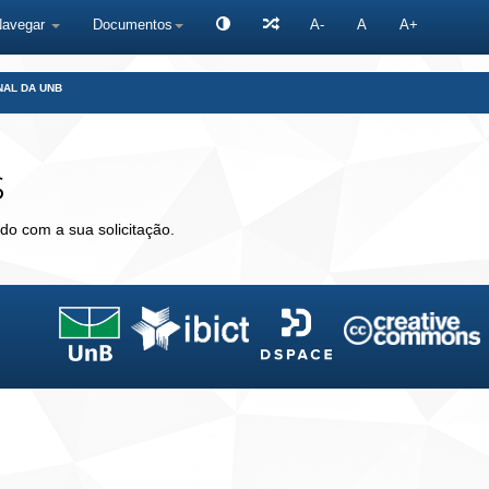
Navegar
Documentos
A-
A
A+
NAL DA UNB
s
do com a sua solicitação.