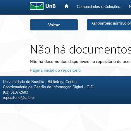
Comunidades e Coleções
Skip
REPOSITÓRIO INSTITUCIO
Voltar
navigation
Não há documento
Não há documentos disponíveis no repositório de acor
Página inicial do repositório
Universidade de Brasília - Biblioteca Central
Coordenadoria de Gestão da Informação Digital - GID
(61) 3107-2683
repositorio@unb.br