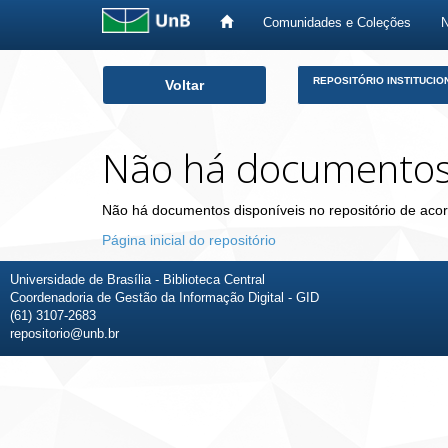
Comunidades e Coleções
Skip
REPOSITÓRIO INSTITUCIO
Voltar
navigation
Não há documento
Não há documentos disponíveis no repositório de acor
Página inicial do repositório
Universidade de Brasília - Biblioteca Central
Coordenadoria de Gestão da Informação Digital - GID
(61) 3107-2683
repositorio@unb.br