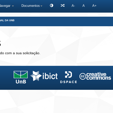
Navegar
Documentos
A-
A
A+
NAL DA UNB
s
do com a sua solicitação.