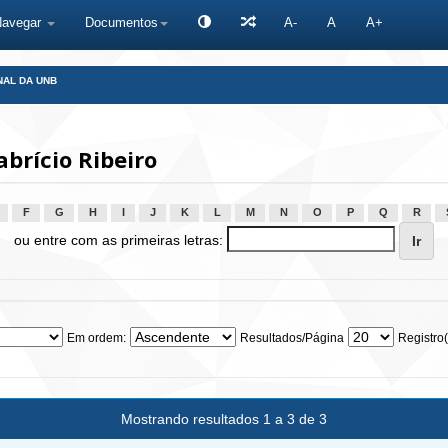
Navegar
Documentos
A-
A
A+
NAL DA UNB
brício Ribeiro
F
G
H
I
J
K
L
M
N
O
P
Q
R
ou entre com as primeiras letras:
Em ordem:
Resultados/Página
Registro(
Mostrando resultados 1 a 3 de 3