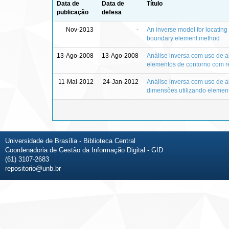
Data de
Data de
Título
publicação
defesa
Nov-2013
-
An inverse model for locating 
boundary element method
13-Ago-2008
13-Ago-2008
Análise inversa com uso de a
elementos de contorno com r
11-Mai-2012
24-Jan-2012
Análise inversa com uso de a
dimensões utilizando elemen
Universidade de Brasília - Biblioteca Central
Coordenadoria de Gestão da Informação Digital - GID
(61) 3107-2683
repositorio@unb.br