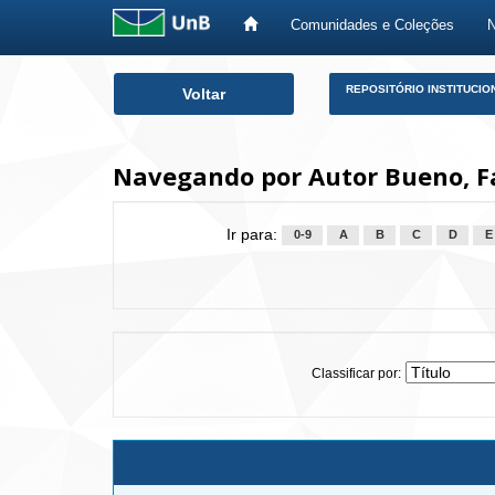
Comunidades e Coleções
Skip
REPOSITÓRIO INSTITUCIO
Voltar
navigation
Navegando por Autor Bueno, Fa
Ir para:
0-9
A
B
C
D
E
Classificar por: