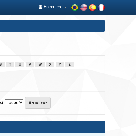
Entrar em:
S
T
U
V
W
X
Y
Z
s):