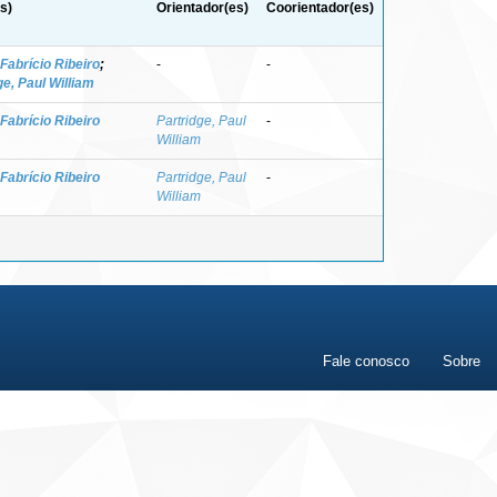
s)
Orientador(es)
Coorientador(es)
Fabrício Ribeiro
;
-
-
ge, Paul William
Fabrício Ribeiro
Partridge, Paul
-
William
Fabrício Ribeiro
Partridge, Paul
-
William
Fale conosco
Sobre