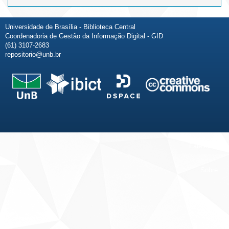
Universidade de Brasília - Biblioteca Central
Coordenadoria de Gestão da Informação Digital - GID
(61) 3107-2683
repositorio@unb.br
Fale conosco
Sobre