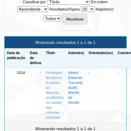
Classificar por:
Em ordem:
Resultados/Página
Registro(s):
Mostrando resultados 1 a 1 de 1
Data de
Data
Título
Autor(es)
Orientador(es)
Coorien
publicação
de
defesa
2018
-
Privilégios
Gindri,
-
-
de gênero
Eduarda
e acesso
Toscani
;
ao
Budó,
discurso
Marília
acadêmico
de
no campo
Nardin
das
ciências
criminais
Mostrando resultados 1 a 1 de 1