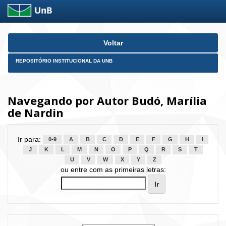
Skip
Voltar
navigation
REPOSITÓRIO INSTITUCIONAL DA UNB
Navegando por Autor Budó, Marília
de Nardin
Ir para:
0-9
A
B
C
D
E
F
G
H
I
J
K
L
M
N
O
P
Q
R
S
T
U
V
W
X
Y
Z
ou entre com as primeiras letras: