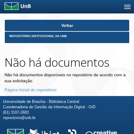
Skip
Voltar
navigation
REPOSITÓRIO INSTITUCIONAL DA UNB
Não há documentos
Não há documentos disponíveis no repositório de acordo com a
sua solicitação.
Página inicial do repositório
Universidade de Brasília - Biblioteca Central
Coordenadoria de Gestão da Informação Digital - GID
(61) 3107-2683
repositorio@unb.br