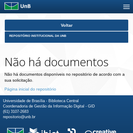
Skip
Voltar
navigation
REPOSITÓRIO INSTITUCIONAL DA UNB
Não há documentos
Não há documentos disponíveis no repositório de acordo com a
sua solicitação.
Página inicial do repositório
Universidade de Brasília - Biblioteca Central
Coordenadoria de Gestão da Informação Digital - GID
(61) 3107-2683
repositorio@unb.br