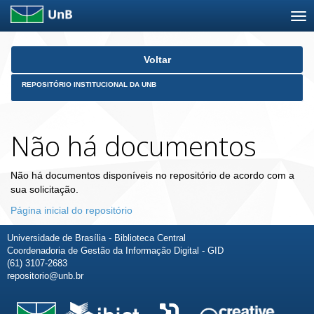
Skip
Voltar
navigation
REPOSITÓRIO INSTITUCIONAL DA UNB
Não há documentos
Não há documentos disponíveis no repositório de acordo com a
sua solicitação.
Página inicial do repositório
Universidade de Brasília - Biblioteca Central
Coordenadoria de Gestão da Informação Digital - GID
(61) 3107-2683
repositorio@unb.br