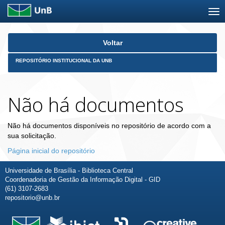
Skip
Voltar
navigation
REPOSITÓRIO INSTITUCIONAL DA UNB
Não há documentos
Não há documentos disponíveis no repositório de acordo com a
sua solicitação.
Página inicial do repositório
Universidade de Brasília - Biblioteca Central
Coordenadoria de Gestão da Informação Digital - GID
(61) 3107-2683
repositorio@unb.br