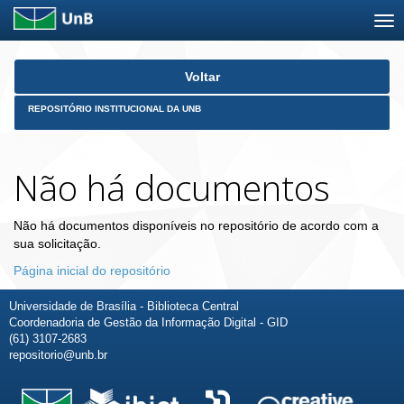
Skip
Voltar
navigation
REPOSITÓRIO INSTITUCIONAL DA UNB
Não há documentos
Não há documentos disponíveis no repositório de acordo com a
sua solicitação.
Página inicial do repositório
Universidade de Brasília - Biblioteca Central
Coordenadoria de Gestão da Informação Digital - GID
(61) 3107-2683
repositorio@unb.br