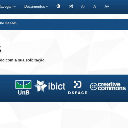
Navegar
Documentos
A-
A
A+
NAL DA UNB
s
do com a sua solicitação.