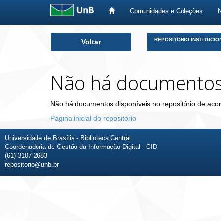
Comunidades e Coleções
Skip
REPOSITÓRIO INSTITUCIO
Voltar
navigation
Não há documento
Não há documentos disponíveis no repositório de acor
Página inicial do repositório
Universidade de Brasília - Biblioteca Central
Coordenadoria de Gestão da Informação Digital - GID
(61) 3107-2683
repositorio@unb.br