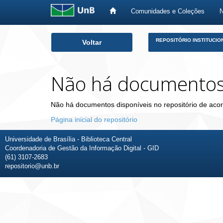
Comunidades e Coleções
Skip
REPOSITÓRIO INSTITUCIO
Voltar
navigation
Não há documento
Não há documentos disponíveis no repositório de acor
Página inicial do repositório
Universidade de Brasília - Biblioteca Central
Coordenadoria de Gestão da Informação Digital - GID
(61) 3107-2683
repositorio@unb.br