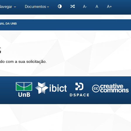
Navegar
Documentos
A-
A
A+
NAL DA UNB
s
do com a sua solicitação.