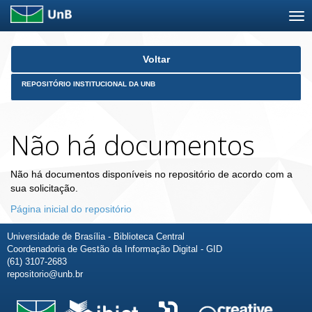
Skip
Voltar
navigation
REPOSITÓRIO INSTITUCIONAL DA UNB
Não há documentos
Não há documentos disponíveis no repositório de acordo com a
sua solicitação.
Página inicial do repositório
Universidade de Brasília - Biblioteca Central
Coordenadoria de Gestão da Informação Digital - GID
(61) 3107-2683
repositorio@unb.br