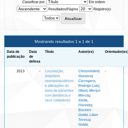
Classificar por:
Em ordem:
Resultados/Página
Registro(s):
Mostrando resultados 1 a 1 de 1
Data de
Data
Título
Autor(es)
Orientador(es
publicação
de
defesa
2013
-
Locomoção,
Christofoletti,
-
distúrbios
Gustavo
;
neuropsiquiátricos
Carregaro,
e alterações do
Rodrigo Luiz
;
sono de pacientes
Oliani, Merlyn
com demência e
Mércia
;
seus cuidadores
Stella,
Florindo
;
Bucken-
Gobbi, Lilian
Teresa
;
Gobbi,