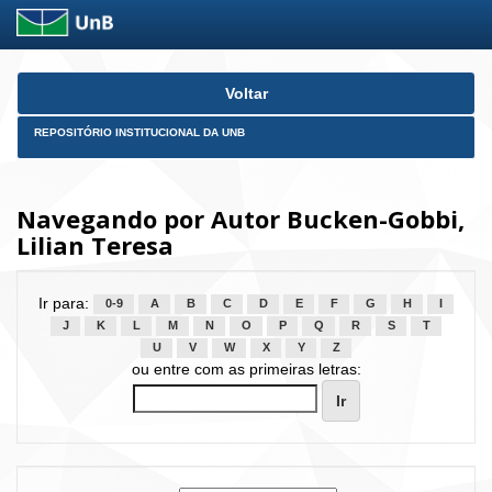
Skip
Voltar
navigation
REPOSITÓRIO INSTITUCIONAL DA UNB
Navegando por Autor Bucken-Gobbi,
Lilian Teresa
Ir para:
0-9
A
B
C
D
E
F
G
H
I
J
K
L
M
N
O
P
Q
R
S
T
U
V
W
X
Y
Z
ou entre com as primeiras letras: