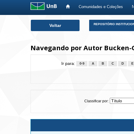
Comunidades e Coleções
Skip
REPOSITÓRIO INSTITUCIO
Voltar
navigation
Navegando por Autor Bucken-Go
Ir para:
0-9
A
B
C
D
E
Classificar por: