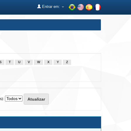
Entrar em:
S
T
U
V
W
X
Y
Z
s):