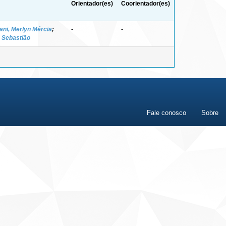
Orientador(es)
Coorientador(es)
iani, Merlyn Mércia
;
-
-
 Sebastião
Fale conosco
Sobre