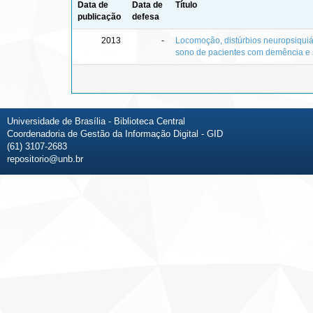
Data de
Data de
Título
publicação
defesa
2013
-
Locomoção, distúrbios neuropsiquiát
sono de pacientes com demência e 
Universidade de Brasília - Biblioteca Central
Coordenadoria de Gestão da Informação Digital - GID
(61) 3107-2683
repositorio@unb.br