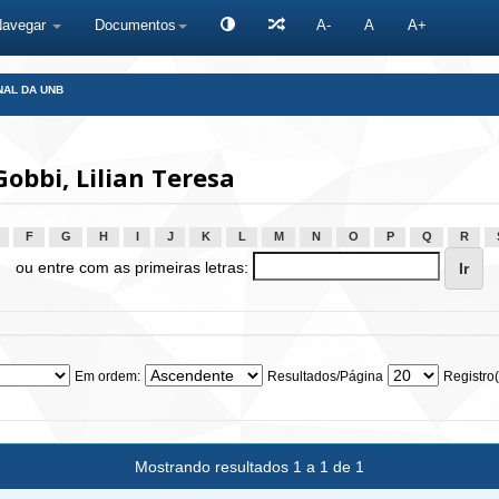
Navegar
Documentos
A-
A
A+
NAL DA UNB
bbi, Lilian Teresa
F
G
H
I
J
K
L
M
N
O
P
Q
R
ou entre com as primeiras letras:
Em ordem:
Resultados/Página
Registro(
Mostrando resultados 1 a 1 de 1