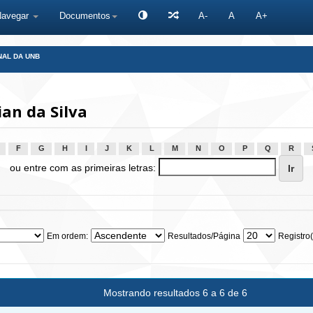
Navegar
Documentos
A-
A
A+
NAL DA UNB
an da Silva
F
G
H
I
J
K
L
M
N
O
P
Q
R
ou entre com as primeiras letras:
Em ordem:
Resultados/Página
Registro(
Mostrando resultados 6 a 6 de 6