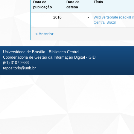
Data de
Data de
Título
publicação
defesa
2016
-
Wild vertebrate roadkill
Central Brazil
< Anterior
Universidade de Brasília - Biblioteca Central
Coordenadoria de Gestão da Informação Digital - GID
(61) 3107-2683
repositorio@unb.br