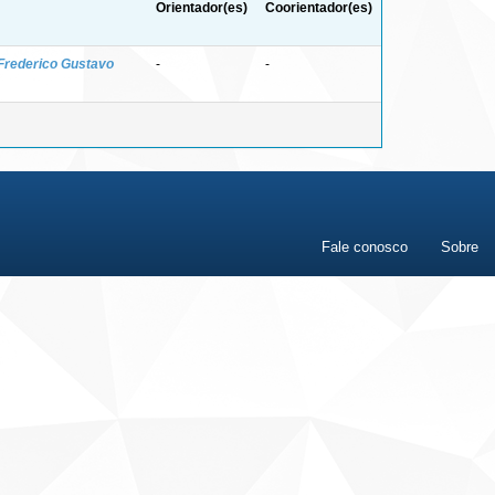
Orientador(es)
Coorientador(es)
Frederico Gustavo
-
-
Fale conosco
Sobre