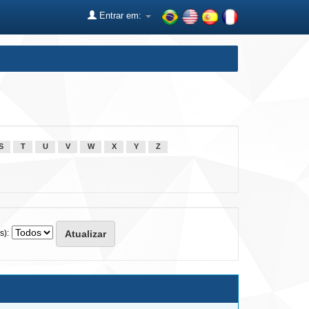
Entrar em:
S
T
U
V
W
X
Y
Z
s):