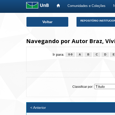
Comunidades e Coleções
Skip
REPOSITÓRIO INSTITUCIO
Voltar
navigation
Navegando por Autor Braz, Vívi
Ir para:
0-9
A
B
C
D
E
Classificar por:
< Anterior