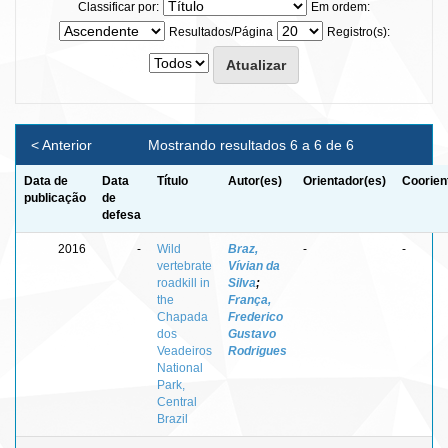
Classificar por:
Em ordem:
Resultados/Página
Registro(s):
< Anterior
Mostrando resultados 6 a 6 de 6
Data de
Data
Título
Autor(es)
Orientador(es)
Coorien
publicação
de
defesa
2016
-
Wild
Braz,
-
-
vertebrate
Vívian da
roadkill in
Silva
;
the
França,
Chapada
Frederico
dos
Gustavo
Veadeiros
Rodrigues
National
Park,
Central
Brazil