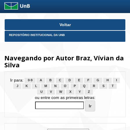
Skip
Voltar
navigation
REPOSITÓRIO INSTITUCIONAL DA UNB
Navegando por Autor Braz, Vívian da
Silva
Ir para:
0-9
A
B
C
D
E
F
G
H
I
J
K
L
M
N
O
P
Q
R
S
T
U
V
W
X
Y
Z
ou entre com as primeiras letras: