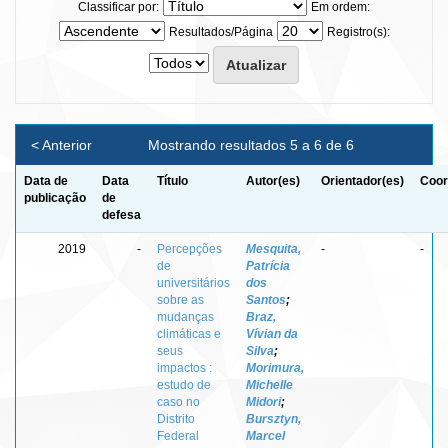
Classificar por:
Em ordem:
Resultados/Página
Registro(s):
< Anterior
Mostrando resultados 5 a 6 de 6
Data de
Data
Título
Autor(es)
Orientador(es)
Coor
publicação
de
defesa
2019
-
Percepções
Mesquita,
-
-
de
Patrícia
universitários
dos
sobre as
Santos
;
mudanças
Braz,
climáticas e
Vívian da
seus
Silva
;
impactos :
Morimura,
estudo de
Michelle
caso no
Midori
;
Distrito
Bursztyn,
Federal
Marcel