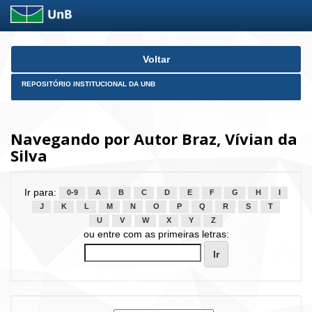
Skip
Voltar
navigation
REPOSITÓRIO INSTITUCIONAL DA UNB
Navegando por Autor Braz, Vívian da
Silva
Ir para:
0-9
A
B
C
D
E
F
G
H
I
J
K
L
M
N
O
P
Q
R
S
T
U
V
W
X
Y
Z
ou entre com as primeiras letras: