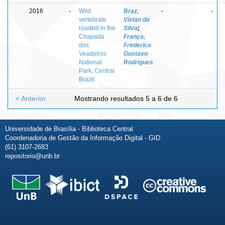
2016
-
Wild
Braz,
-
-
vertebrate
Vívian da
roadkill in the
Silva
;
Chapada
França,
dos
Frederico
Veadeiros
Gustavo
National
Rodrigues
Park, Central
Brazil
< Anterior
Mostrando resultados 5 a 6 de 6
Universidade de Brasília - Biblioteca Central
Coordenadoria de Gestão da Informação Digital - GID
(61) 3107-2683
repositorio@unb.br