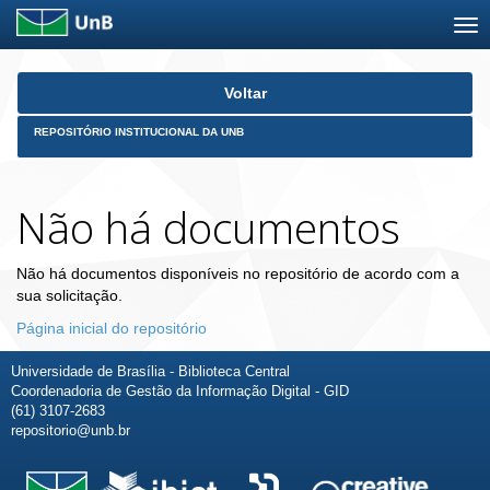
Skip
Voltar
navigation
REPOSITÓRIO INSTITUCIONAL DA UNB
Não há documentos
Não há documentos disponíveis no repositório de acordo com a
sua solicitação.
Página inicial do repositório
Universidade de Brasília - Biblioteca Central
Coordenadoria de Gestão da Informação Digital - GID
(61) 3107-2683
repositorio@unb.br