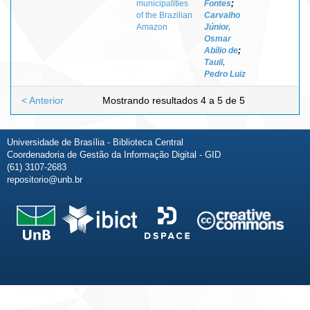
municipalities
Fontes
;
of the Brazilian
Carvalho
Amazon
Júnior,
Osmar
Abílio de
;
Tauil,
Pedro Luiz
< Anterior
Mostrando resultados 4 a 5 de 5
Universidade de Brasília - Biblioteca Central
Coordenadoria de Gestão da Informação Digital - GID
(61) 3107-2683
repositorio@unb.br
Fale conosco