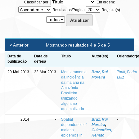
Classificar por:
Em ordem:
Resultados/Página
Registro(s):
< Anterior
Mostrando resultados 4 a 5 de 5
Data de
Data de
Título
Autor(es)
Orientador(
publicação
defesa
29-Mai-2013
22-Mar-2013
Monitoramento
Braz, Rui
Tauil, Pedro
da incidência
Moreira
Luiz
da malária na
Amazônia
Brasileira
utilizando
algoritmo
automatizado
2014
-
Spatial
Braz, Rui
-
dependence of
Moreira
;
malaria
Guimarães,
epidemics in
Renato