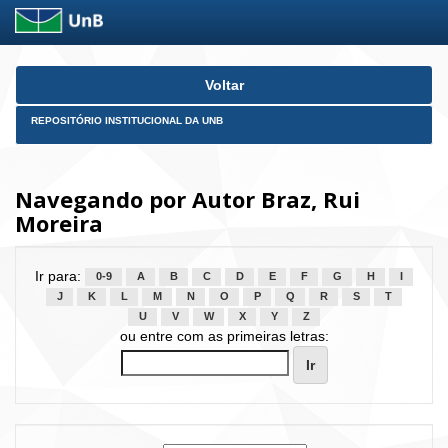
Skip
Voltar
navigation
REPOSITÓRIO INSTITUCIONAL DA UNB
Navegando por Autor Braz, Rui
Moreira
Ir para:
0-9
A
B
C
D
E
F
G
H
I
J
K
L
M
N
O
P
Q
R
S
T
U
V
W
X
Y
Z
ou entre com as primeiras letras: