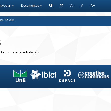
Navegar
Documentos
A-
A
A+
NAL DA UNB
s
do com a sua solicitação.