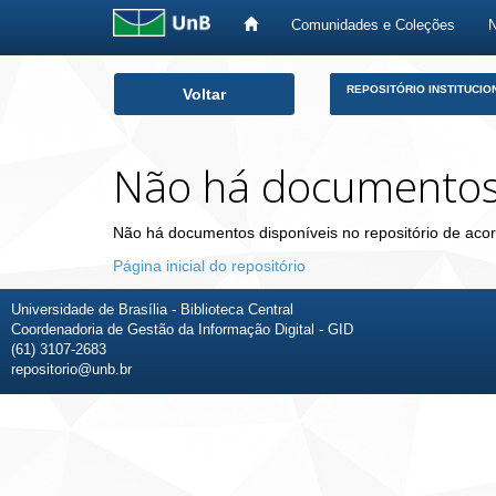
Comunidades e Coleções
Skip
REPOSITÓRIO INSTITUCIO
Voltar
navigation
Não há documento
Não há documentos disponíveis no repositório de acor
Página inicial do repositório
Universidade de Brasília - Biblioteca Central
Coordenadoria de Gestão da Informação Digital - GID
(61) 3107-2683
repositorio@unb.br