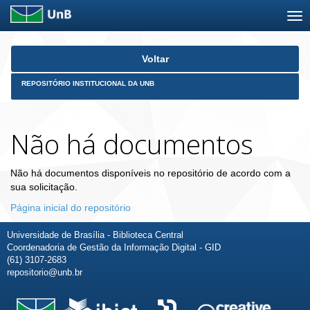
Skip
Voltar
navigation
REPOSITÓRIO INSTITUCIONAL DA UNB
Não há documentos
Não há documentos disponíveis no repositório de acordo com a
sua solicitação.
Página inicial do repositório
Universidade de Brasília - Biblioteca Central
Coordenadoria de Gestão da Informação Digital - GID
(61) 3107-2683
repositorio@unb.br