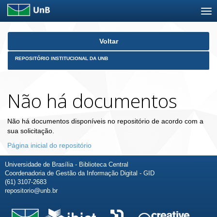
Skip
Voltar
navigation
REPOSITÓRIO INSTITUCIONAL DA UNB
Não há documentos
Não há documentos disponíveis no repositório de acordo com a
sua solicitação.
Página inicial do repositório
Universidade de Brasília - Biblioteca Central
Coordenadoria de Gestão da Informação Digital - GID
(61) 3107-2683
repositorio@unb.br