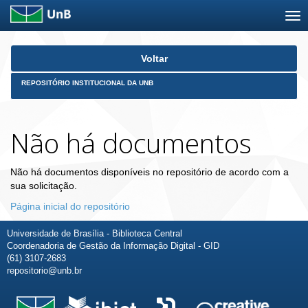
Skip
Voltar
navigation
REPOSITÓRIO INSTITUCIONAL DA UNB
Não há documentos
Não há documentos disponíveis no repositório de acordo com a
sua solicitação.
Página inicial do repositório
Universidade de Brasília - Biblioteca Central
Coordenadoria de Gestão da Informação Digital - GID
(61) 3107-2683
repositorio@unb.br