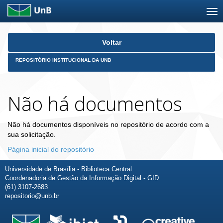
Skip
Voltar
navigation
REPOSITÓRIO INSTITUCIONAL DA UNB
Não há documentos
Não há documentos disponíveis no repositório de acordo com a
sua solicitação.
Página inicial do repositório
Universidade de Brasília - Biblioteca Central
Coordenadoria de Gestão da Informação Digital - GID
(61) 3107-2683
repositorio@unb.br