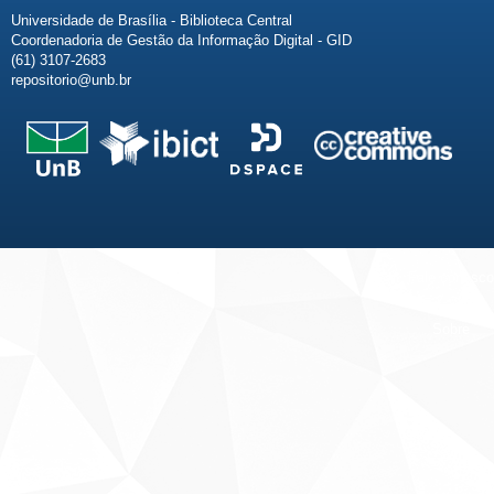
Universidade de Brasília - Biblioteca Central
Coordenadoria de Gestão da Informação Digital - GID
(61) 3107-2683
repositorio@unb.br
Fale conosco
Sobre