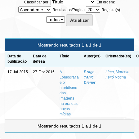
Classificar por:
Em ordem:
Resultados/Página
Registro(s):
Mostrando resultados 1 a 1 de 1
Data de
Data de
Título
Autor(es)
Orientador(es)
C
publicação
defesa
17-Jul-2015
27-Fev-2015
A
Braga,
Lima, Marcelo
-
Lomografia
Yanic
Feijó Rocha
e o
Diener
hibridismo
das
imagens
na era das
novas
mídias
Mostrando resultados 1 a 1 de 1