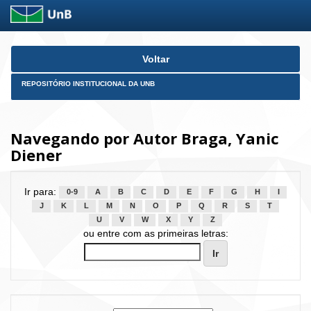
Skip
Voltar
navigation
REPOSITÓRIO INSTITUCIONAL DA UNB
Navegando por Autor Braga, Yanic
Diener
Ir para:
0-9
A
B
C
D
E
F
G
H
I
J
K
L
M
N
O
P
Q
R
S
T
U
V
W
X
Y
Z
ou entre com as primeiras letras: