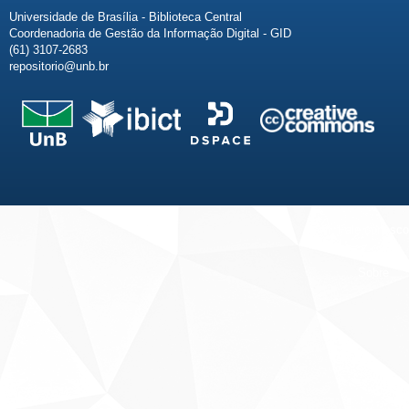
Universidade de Brasília - Biblioteca Central
Coordenadoria de Gestão da Informação Digital - GID
(61) 3107-2683
repositorio@unb.br
Fale conosco
Sobre