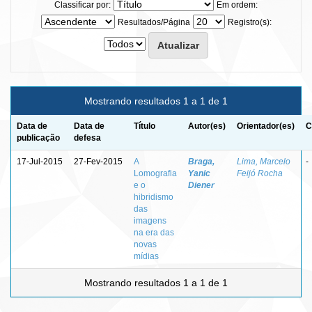
Classificar por:
Em ordem:
Resultados/Página
Registro(s):
Mostrando resultados 1 a 1 de 1
Data de
Data de
Título
Autor(es)
Orientador(es)
C
publicação
defesa
17-Jul-2015
27-Fev-2015
A
Braga,
Lima, Marcelo
-
Lomografia
Yanic
Feijó Rocha
e o
Diener
hibridismo
das
imagens
na era das
novas
mídias
Mostrando resultados 1 a 1 de 1