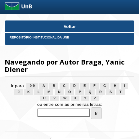
Skip
Voltar
navigation
REPOSITÓRIO INSTITUCIONAL DA UNB
Navegando por Autor Braga, Yanic
Diener
Ir para:
0-9
A
B
C
D
E
F
G
H
I
J
K
L
M
N
O
P
Q
R
S
T
U
V
W
X
Y
Z
ou entre com as primeiras letras: