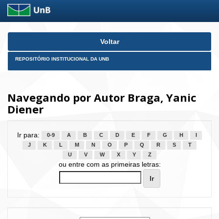
Skip
Voltar
navigation
REPOSITÓRIO INSTITUCIONAL DA UNB
Navegando por Autor Braga, Yanic
Diener
Ir para:
0-9
A
B
C
D
E
F
G
H
I
J
K
L
M
N
O
P
Q
R
S
T
U
V
W
X
Y
Z
ou entre com as primeiras letras: