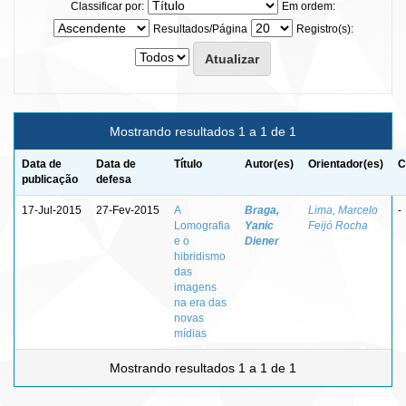
Classificar por:
Em ordem:
Resultados/Página
Registro(s):
Mostrando resultados 1 a 1 de 1
Data de
Data de
Título
Autor(es)
Orientador(es)
C
publicação
defesa
17-Jul-2015
27-Fev-2015
A
Braga,
Lima, Marcelo
-
Lomografia
Yanic
Feijó Rocha
e o
Diener
hibridismo
das
imagens
na era das
novas
mídias
Mostrando resultados 1 a 1 de 1