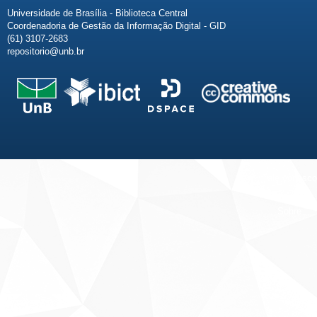
Universidade de Brasília - Biblioteca Central
Coordenadoria de Gestão da Informação Digital - GID
(61) 3107-2683
repositorio@unb.br
Fale conosco
Sobre