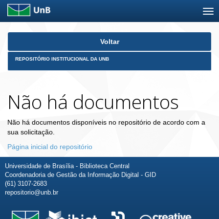
Skip
Voltar
navigation
REPOSITÓRIO INSTITUCIONAL DA UNB
Não há documentos
Não há documentos disponíveis no repositório de acordo com a
sua solicitação.
Página inicial do repositório
Universidade de Brasília - Biblioteca Central
Coordenadoria de Gestão da Informação Digital - GID
(61) 3107-2683
repositorio@unb.br