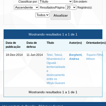
Classificar por:
Em ordem:
Resultados/Página
Registro(s):
Mostrando resultados 1 a 1 de 1
Data de
Data de
Título
Autor(es)
Orientador(es)
publicação
defesa
18-Dez-2014
11-Jun-2014
Tekó, Tekoá,
Borghetti,
Trajano Filho,
Nhanderecó e
Andrea
Wilson
Oguatá :
territorialidade
e
deslocamento
entre os
Mbyá-Guarani
Mostrando resultados 1 a 1 de 1