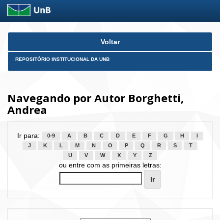
Skip
Voltar
navigation
REPOSITÓRIO INSTITUCIONAL DA UNB
Navegando por Autor Borghetti,
Andrea
Ir para:
0-9
A
B
C
D
E
F
G
H
I
J
K
L
M
N
O
P
Q
R
S
T
U
V
W
X
Y
Z
ou entre com as primeiras letras: