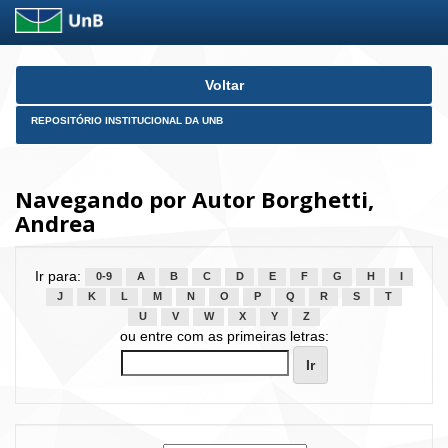
Skip
Voltar
navigation
REPOSITÓRIO INSTITUCIONAL DA UNB
Navegando por Autor Borghetti,
Andrea
Ir para:
0-9
A
B
C
D
E
F
G
H
I
J
K
L
M
N
O
P
Q
R
S
T
U
V
W
X
Y
Z
ou entre com as primeiras letras: