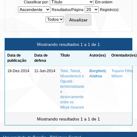
Classificar por:
Em ordem:
Resultados/Página
Registro(s):
Mostrando resultados 1 a 1 de 1
Data de
Data de
Título
Autor(es)
Orientador(es)
publicação
defesa
18-Dez-2014
11-Jun-2014
Tekó, Tekoá,
Borghetti,
Trajano Filho,
Nhanderecó e
Andrea
Wilson
Oguatá :
territorialidade
e
deslocamento
entre os
Mbyá-Guarani
Mostrando resultados 1 a 1 de 1