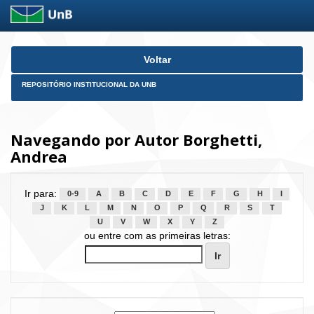
Skip
Voltar
navigation
REPOSITÓRIO INSTITUCIONAL DA UNB
Navegando por Autor Borghetti,
Andrea
Ir para:
0-9
A
B
C
D
E
F
G
H
I
J
K
L
M
N
O
P
Q
R
S
T
U
V
W
X
Y
Z
ou entre com as primeiras letras: