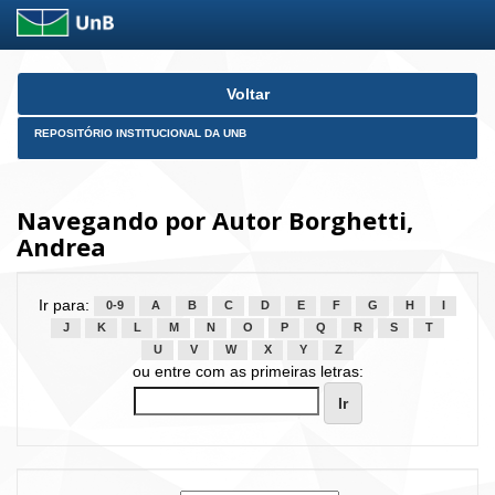
Skip
Voltar
navigation
REPOSITÓRIO INSTITUCIONAL DA UNB
Navegando por Autor Borghetti,
Andrea
Ir para:
0-9
A
B
C
D
E
F
G
H
I
J
K
L
M
N
O
P
Q
R
S
T
U
V
W
X
Y
Z
ou entre com as primeiras letras: