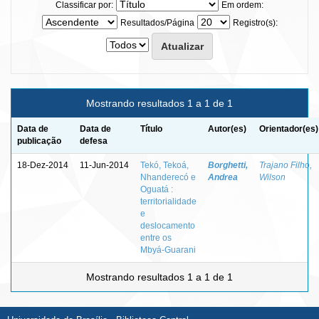
Classificar por:
Em ordem:
Resultados/Página
Registro(s):
Mostrando resultados 1 a 1 de 1
Data de
Data de
Título
Autor(es)
Orientador(es)
publicação
defesa
18-Dez-2014
11-Jun-2014
Tekó, Tekoá,
Borghetti,
Trajano Filho,
Nhanderecó e
Andrea
Wilson
Oguatá :
territorialidade
e
deslocamento
entre os
Mbyá-Guarani
Mostrando resultados 1 a 1 de 1