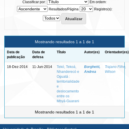
Classificar por:
Em ordem:
Resultados/Página
Registro(s):
Mostrando resultados 1 a 1 de 1
Data de
Data de
Título
Autor(es)
Orientador(es)
publicação
defesa
18-Dez-2014
11-Jun-2014
Tekó, Tekoá,
Borghetti,
Trajano Filho,
Nhanderecó e
Andrea
Wilson
Oguatá :
territorialidade
e
deslocamento
entre os
Mbyá-Guarani
Mostrando resultados 1 a 1 de 1