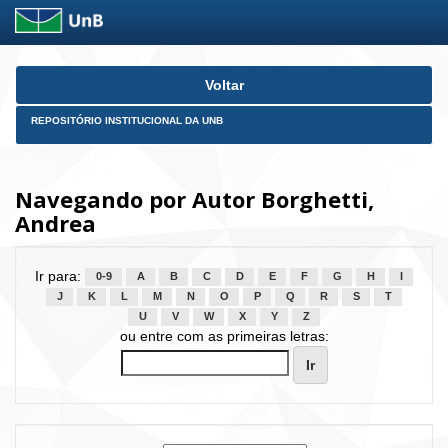
Skip
Voltar
navigation
REPOSITÓRIO INSTITUCIONAL DA UNB
Navegando por Autor Borghetti,
Andrea
Ir para:
0-9
A
B
C
D
E
F
G
H
I
J
K
L
M
N
O
P
Q
R
S
T
U
V
W
X
Y
Z
ou entre com as primeiras letras: