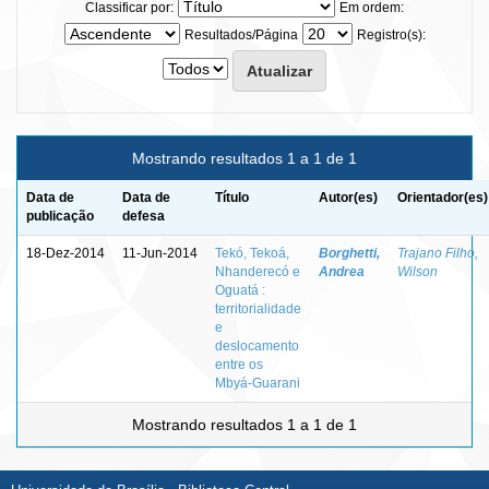
Classificar por:
Em ordem:
Resultados/Página
Registro(s):
Mostrando resultados 1 a 1 de 1
Data de
Data de
Título
Autor(es)
Orientador(es)
publicação
defesa
18-Dez-2014
11-Jun-2014
Tekó, Tekoá,
Borghetti,
Trajano Filho,
Nhanderecó e
Andrea
Wilson
Oguatá :
territorialidade
e
deslocamento
entre os
Mbyá-Guarani
Mostrando resultados 1 a 1 de 1