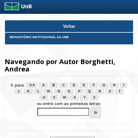
Skip
Voltar
navigation
REPOSITÓRIO INSTITUCIONAL DA UNB
Navegando por Autor Borghetti,
Andrea
Ir para:
0-9
A
B
C
D
E
F
G
H
I
J
K
L
M
N
O
P
Q
R
S
T
U
V
W
X
Y
Z
ou entre com as primeiras letras: