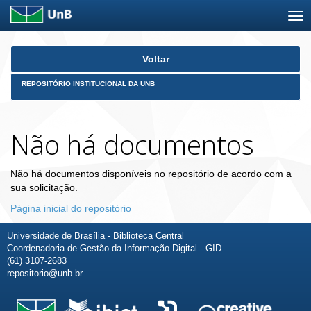
Skip
Voltar
navigation
REPOSITÓRIO INSTITUCIONAL DA UNB
Não há documentos
Não há documentos disponíveis no repositório de acordo com a
sua solicitação.
Página inicial do repositório
Universidade de Brasília - Biblioteca Central
Coordenadoria de Gestão da Informação Digital - GID
(61) 3107-2683
repositorio@unb.br