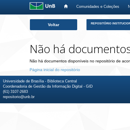
Comunidades e Coleções
Skip
REPOSITÓRIO INSTITUCIO
Voltar
navigation
Não há documento
Não há documentos disponíveis no repositório de acor
Página inicial do repositório
Universidade de Brasília - Biblioteca Central
Coordenadoria de Gestão da Informação Digital - GID
(61) 3107-2683
repositorio@unb.br