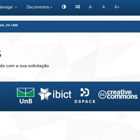
Navegar
Documentos
A-
A
A+
NAL DA UNB
s
do com a sua solicitação.