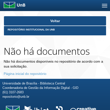
Skip
Voltar
navigation
REPOSITÓRIO INSTITUCIONAL DA UNB
Não há documentos
Não há documentos disponíveis no repositório de acordo com a
sua solicitação.
Página inicial do repositório
Universidade de Brasília - Biblioteca Central
Coordenadoria de Gestão da Informação Digital - GID
(61) 3107-2683
repositorio@unb.br