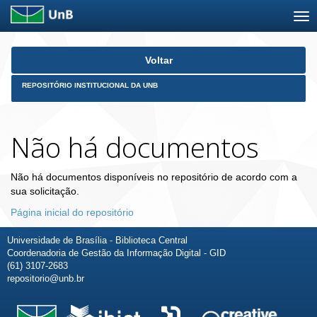
Skip
Voltar
navigation
REPOSITÓRIO INSTITUCIONAL DA UNB
Não há documentos
Não há documentos disponíveis no repositório de acordo com a
sua solicitação.
Página inicial do repositório
Universidade de Brasília - Biblioteca Central
Coordenadoria de Gestão da Informação Digital - GID
(61) 3107-2683
repositorio@unb.br