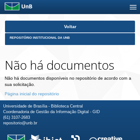
Skip
Voltar
navigation
REPOSITÓRIO INSTITUCIONAL DA UNB
Não há documentos
Não há documentos disponíveis no repositório de acordo com a
sua solicitação.
Página inicial do repositório
Universidade de Brasília - Biblioteca Central
Coordenadoria de Gestão da Informação Digital - GID
(61) 3107-2683
repositorio@unb.br