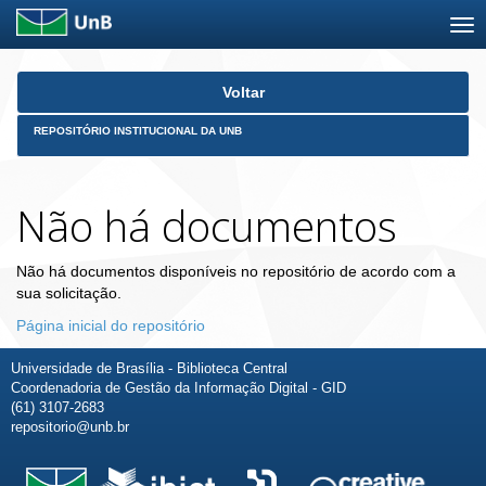
Skip
Voltar
navigation
REPOSITÓRIO INSTITUCIONAL DA UNB
Não há documentos
Não há documentos disponíveis no repositório de acordo com a
sua solicitação.
Página inicial do repositório
Universidade de Brasília - Biblioteca Central
Coordenadoria de Gestão da Informação Digital - GID
(61) 3107-2683
repositorio@unb.br