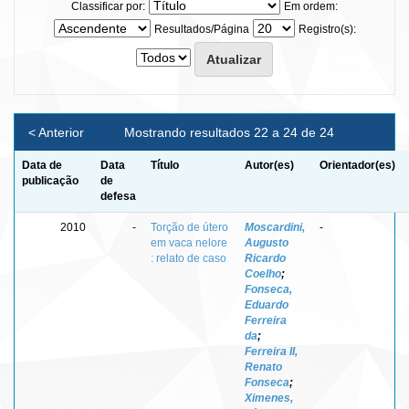
Classificar por:
Em ordem:
Resultados/Página
Registro(s):
< Anterior
Mostrando resultados 22 a 24 de 24
Data de
Data
Título
Autor(es)
Orientador(es)
publicação
de
defesa
2010
-
Torção de útero
Moscardini,
-
em vaca nelore
Augusto
: relato de caso
Ricardo
Coelho
;
Fonseca,
Eduardo
Ferreira
da
;
Ferreira II,
Renato
Fonseca
;
Ximenes,