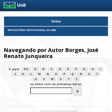
Skip
Voltar
navigation
REPOSITÓRIO INSTITUCIONAL DA UNB
Navegando por Autor Borges, José
Renato Junqueira
Ir para:
0-9
A
B
C
D
E
F
G
H
I
J
K
L
M
N
O
P
Q
R
S
T
U
V
W
X
Y
Z
ou entre com as primeiras letras: