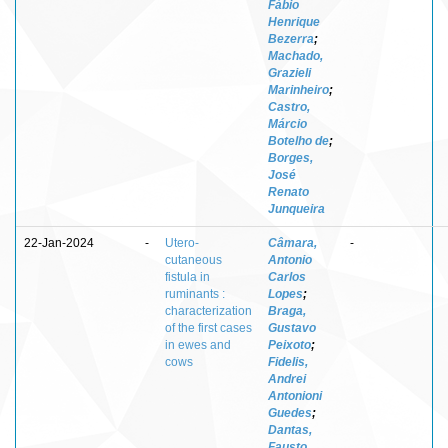
Fábio
Henrique
Bezerra
;
Machado,
Grazieli
Marinheiro
;
Castro,
Márcio
Botelho de
;
Borges,
José
Renato
Junqueira
22-Jan-2024
-
Utero-
Câmara,
-
cutaneous
Antonio
fistula in
Carlos
ruminants :
Lopes
;
characterization
Braga,
of the first cases
Gustavo
in ewes and
Peixoto
;
cows
Fidelis,
Andrei
Antonioni
Guedes
;
Dantas,
Fausto