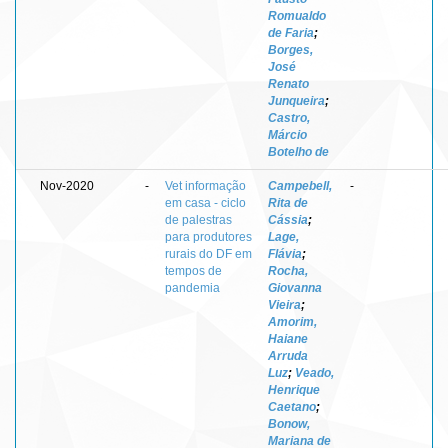
Romualdo
de Faria
;
Borges,
José
Renato
Junqueira
;
Castro,
Márcio
Botelho de
Nov-2020
-
Vet informação
Campebell,
-
em casa - ciclo
Rita de
de palestras
Cássia
;
para produtores
Lage,
rurais do DF em
Flávia
;
tempos de
Rocha,
pandemia
Giovanna
Vieira
;
Amorim,
Haiane
Arruda
Luz
;
Veado,
Henrique
Caetano
;
Bonow,
Mariana de