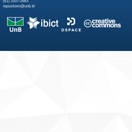
(61) 3107-2683
repositorio@unb.br
Fale conosco
Sobre