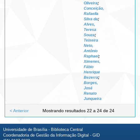
Oliveira
;
Conceição,
Rafaella
Silva da
;
Alves,
Teresa
Souza
;
Teixeira
Neto,
Antônio
Raphael
;
Ximenes,
Fábio
Henrique
Bezerra
;
Borges,
José
Renato
Junqueira
< Anterior
Mostrando resultados 22 a 24 de 24
Universidade de Brasília - Biblioteca Central
Coordenadoria de Gestão da Informação Digital - GID